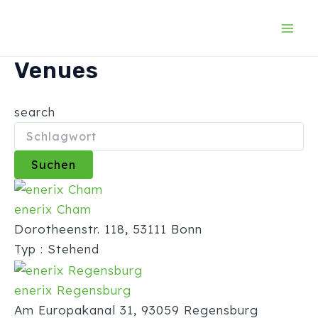
Zum
Mai
Inhalt
Men
springen
Venues
search
enerix Cham
Dorotheenstr. 118, 53111 Bonn
Typ : Stehend
enerix Regensburg
Am Europakanal 31, 93059 Regensburg